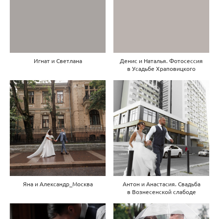
Игнат и Светлана
Денис и Наталья. Фотосессия
в Усадьбе Храповицкого
Яна и Александр_Москва
Антон и Анастасия. Свадьба
в Вознесенской слабоде